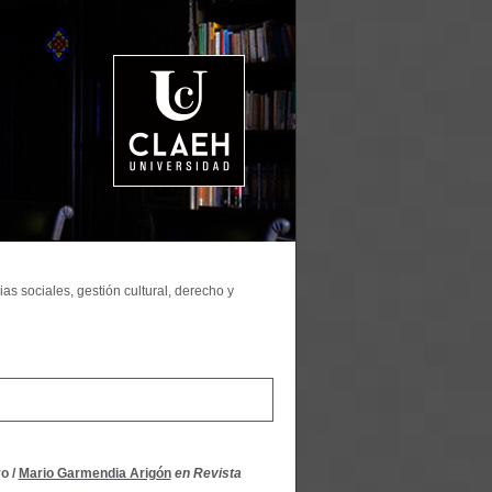
as sociales, gestión cultural, derecho y
vo
/
Mario Garmendia Arigón
en Revista