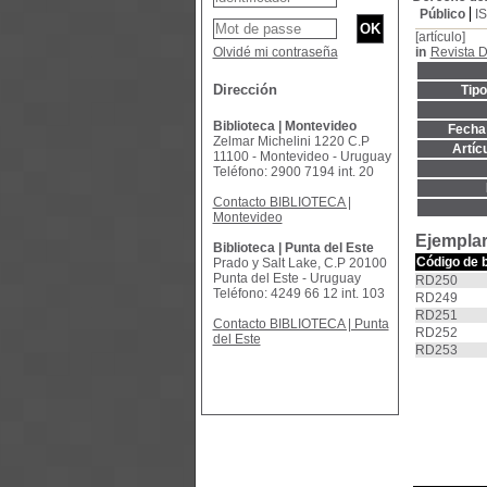
Público
I
[artículo]
Olvidé mi contraseña
in
Revista D
Dirección
Tip
Biblioteca | Montevideo
Fecha 
Zelmar Michelini 1220 C.P
Artíc
11100 - Montevideo - Uruguay
Teléfono: 2900 7194 int. 20
Contacto BIBLIOTECA |
Montevideo
Ejemplar
Biblioteca | Punta del Este
Código de 
Prado y Salt Lake, C.P 20100
Punta del Este - Uruguay
RD250
Teléfono: 4249 66 12 int. 103
RD249
RD251
Contacto BIBLIOTECA | Punta
RD252
del Este
RD253