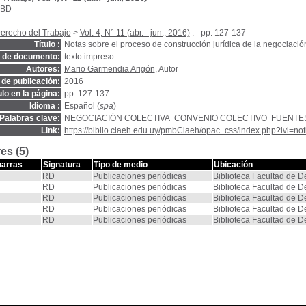
SBD
erecho del Trabajo
>
Vol. 4, N° 11 (abr. - jun., 2016)
. - pp. 127-137
Título :
Notas sobre el proceso de construcción jurídica de la negociación
o de documento:
texto impreso
Autores:
Mario Garmendia Arigón
, Autor
de publicación:
2016
ulo en la página:
pp. 127-137
Idioma :
Español (
spa
)
Palabras clave:
NEGOCIACIÓN COLECTIVA
CONVENIO COLECTIVO
FUENTE
Link:
https://biblio.claeh.edu.uy/pmbClaeh/opac_css/index.php?lvl=no
es (5)
barras
Signatura
Tipo de medio
Ubicación
RD
Publicaciones periódicas
Biblioteca Facultad de 
RD
Publicaciones periódicas
Biblioteca Facultad de 
RD
Publicaciones periódicas
Biblioteca Facultad de 
RD
Publicaciones periódicas
Biblioteca Facultad de 
RD
Publicaciones periódicas
Biblioteca Facultad de 