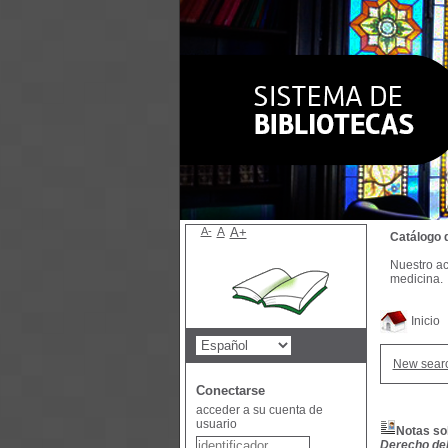
A-
A
A+
Catálogo 
Nuestro ac
medicina.
Inicio
New sear
Conectarse
acceder a su cuenta de
usuario
Notas sob
Derecho del T