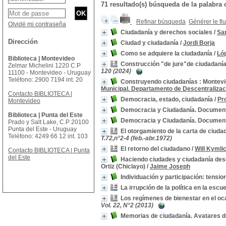
71 resultado(s) búsqueda de la palabra
Refinar búsqueda
Générer le fl
Olvidé mi contraseña
Ciudadanía y derechos sociales
/
Sa
Dirección
Ciudad y ciudadanía
/
Jordi Borja
Como se adquiere la ciudadanía
/
Ló
Biblioteca | Montevideo
Construcción "de jure"de ciudadanía
Zelmar Michelini 1220 C.P
120 (2024)
11100 - Montevideo - Uruguay
Teléfono: 2900 7194 int. 20
Construyendo ciudadanías : Montevid
Municipal. Departamento de Descentralizac
Contacto BIBLIOTECA |
Democracia, estado, ciudadanía
/
Pr
Montevideo
Democracia y Ciudadanía. Documento 
Biblioteca | Punta del Este
Democracia y Ciudadanía. Documento 
Prado y Salt Lake, C.P 20100
Punta del Este - Uruguay
El otorgamiento de la carta de ciud
Teléfono: 4249 66 12 int. 103
T.72,n°2-4 (feb.-abr.1972)
El retorno del ciudadano
/
Will Kymli
Contacto BIBLIOTECA | Punta
del Este
Haciendo ciudades y ciudadanía desd
Ortiz (Chiclayo)
/
Jaime Joseph
Individuación y participación: tensi
La irrupción de la política en la esc
Los regímenes de bienestar en el o
Vol. 22, N°2 (2013)
Memorias de ciudadanía. Avatares de