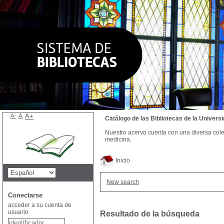
A-
A
A+
Catálogo de las Bibliotecas de la Univer
Nuestro acervo cuenta con una diversa colecc
medicina.
Inicio
New search
Conectarse
acceder a su cuenta de
usuario
Resultado de la búsqueda