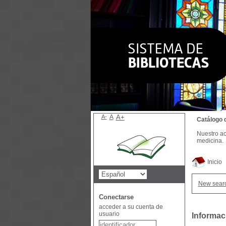
A-
A
A+
Catálogo 
Nuestro ac
medicina.
Inicio
New sear
Conectarse
acceder a su cuenta de
usuario
Informac