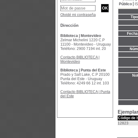
Público
I
Olvidé mi contraseña
Tip
Dirección
Fecha 
Biblioteca | Montevideo
Zelmar Michelini 1220 C.P
11100 - Montevideo - Uruguay
Teléfono: 2900 7194 int. 20
Núme
Contacto BIBLIOTECA |
Montevideo
Biblioteca | Punta del Este
Prado y Salt Lake, C.P 20100
Not
Punta del Este - Uruguay
Teléfono: 4249 66 12 int. 103
Contacto BIBLIOTECA | Punta
del Este
Ejemplar
Código de 
12823