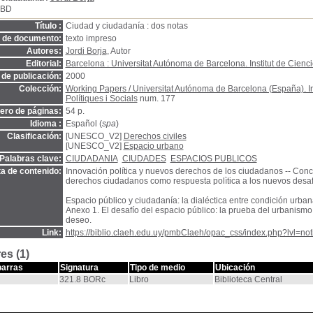
SBD
Título :
Ciudad y ciudadanía : dos notas
o de documento:
texto impreso
Autores:
Jordi Borja
, Autor
Editorial:
Barcelona : Universitat Autónoma de Barcelona. Institut de Ciencie
de publicación:
2000
Colección:
Working Papers / Universitat Autónoma de Barcelona (España). In
Polítiques i Socials
num. 177
ro de páginas:
54 p.
Idioma :
Español (
spa
)
Clasificación:
[UNESCO_V2]
Derechos civiles
[UNESCO_V2]
Espacio urbano
Palabras clave:
CIUDADANIA
CIUDADES
ESPACIOS PUBLICOS
a de contenido:
Innovación política y nuevos derechos de los ciudadanos -- Con
derechos ciudadanos como respuesta polìtica a los nuevos desafío
Espacio público y ciudadanía: la dialéctica entre condición urbana y
Anexo 1. El desafío del espacio público: la prueba del urbanismo
deseo.
Link:
https://biblio.claeh.edu.uy/pmbClaeh/opac_css/index.php?lvl=no
es (1)
barras
Signatura
Tipo de medio
Ubicación
321.8 BORc
Libro
Biblioteca Central