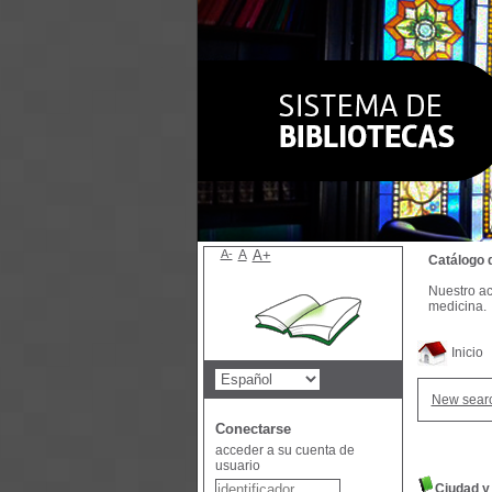
A-
A
A+
Catálogo 
Nuestro ac
medicina.
Inicio
New sear
Conectarse
acceder a su cuenta de
usuario
Ciudad y