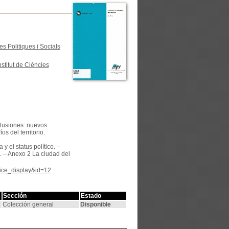
s Politiques i Socials
stitut de Ciències
clusiones: nuevos
s del territorio.
 el status político. --
. -- Anexo 2 La ciudad del
tice_display&id=12
Sección
Estado
Colección general
Disponible