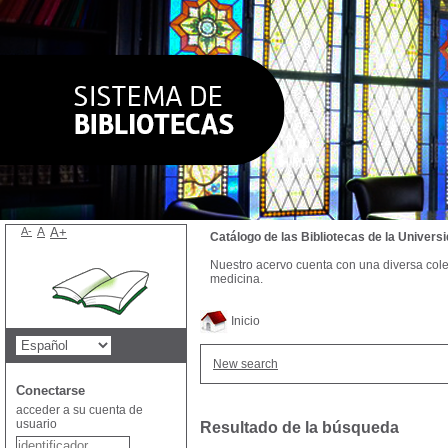
A-
A
A+
Catálogo de las Bibliotecas de la Univer
Nuestro acervo cuenta con una diversa colecc
medicina.
Inicio
New search
Conectarse
acceder a su cuenta de
usuario
Resultado de la búsqueda