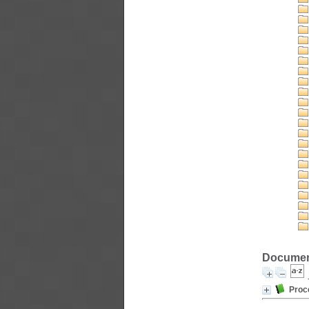
Document
Proce