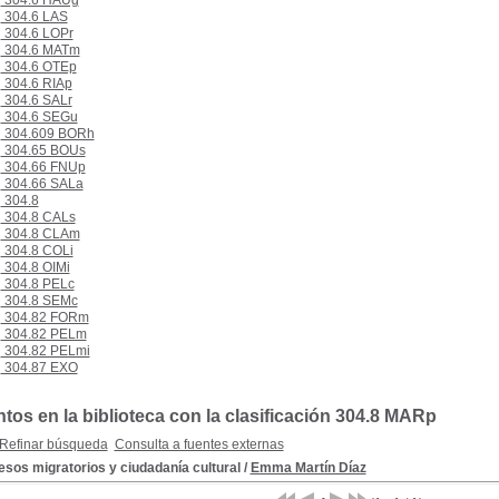
304.6 HAUg
304.6 LAS
304.6 LOPr
304.6 MATm
304.6 OTEp
304.6 RIAp
304.6 SALr
304.6 SEGu
304.609 BORh
304.65 BOUs
304.66 FNUp
304.66 SALa
304.8
304.8 CALs
304.8 CLAm
304.8 COLi
304.8 OIMi
304.8 PELc
304.8 SEMc
304.82 FORm
304.82 PELm
304.82 PELmi
304.87 EXO
os en la biblioteca con la clasificación 304.8 MARp
Refinar búsqueda
Consulta a fuentes externas
sos migratorios y ciudadanía cultural
/
Emma Martín Díaz