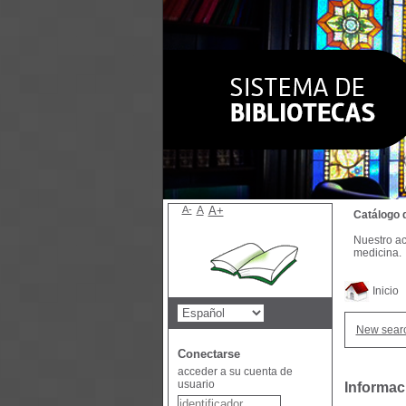
A-
A
A+
Catálogo 
Nuestro ac
medicina.
Inicio
New sear
Conectarse
acceder a su cuenta de
usuario
Informac