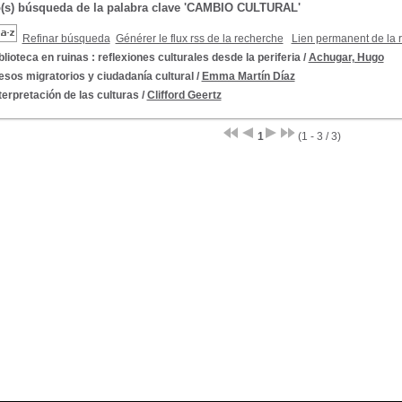
o(s) búsqueda de la palabra clave 'CAMBIO CULTURAL'
Refinar búsqueda
Générer le flux rss de la recherche
Lien permanent de la 
blioteca en ruinas : reflexiones culturales desde la periferia
/
Achugar, Hugo
sos migratorios y ciudadanía cultural
/
Emma Martín Díaz
terpretación de las culturas
/
Clifford Geertz
1
(1 - 3 / 3)