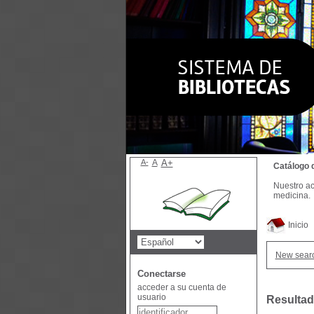
A-
A
A+
Catálogo 
Nuestro ac
medicina.
Inicio
New sear
Conectarse
acceder a su cuenta de
usuario
Resultad