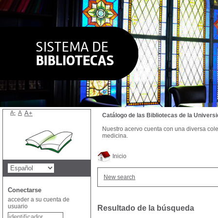
A-
A
A+
Catálogo de las Bibliotecas de la Univer
Nuestro acervo cuenta con una diversa colecc
medicina.
Inicio
New search
Conectarse
acceder a su cuenta de
usuario
Resultado de la búsqueda