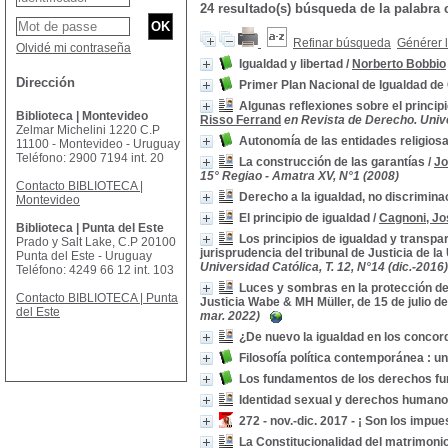
24 resultado(s) búsqueda de la palabra
Refinar búsqueda
Générer l
Olvidé mi contraseña
Igualdad y libertad
/
Norberto Bobbio
Dirección
Primer Plan Nacional de Igualdad d
Algunas reflexiones sobre el princip
Biblioteca | Montevideo
Risso Ferrand
en Revista de Derecho. Unive
Zelmar Michelini 1220 C.P
Autonomía de las entidades religiosas
11100 - Montevideo - Uruguay
Teléfono: 2900 7194 int. 20
La construcción de las garantías
/
Jo
15° Regiao - Amatra XV, N°1 (2008)
Contacto BIBLIOTECA |
Derecho a la igualdad, no discriminac
Montevideo
El principio de igualdad
/
Cagnoni, Jo
Biblioteca | Punta del Este
Los principios de igualdad y transpar
Prado y Salt Lake, C.P 20100
jurisprudencia del tribunal de Justicia de l
Punta del Este - Uruguay
Universidad Católica, T. 12, N°14 (dic.-2016)
Teléfono: 4249 66 12 int. 103
Luces y sombras en la protección de 
Contacto BIBLIOTECA | Punta
Justicia Wabe & MH Müller, de 15 de julio d
del Este
mar. 2022)
¿De nuevo la igualdad en los concor
Filosofía política contemporánea : u
Los fundamentos de los derechos f
Identidad sexual y derechos human
272 - nov.-dic. 2017 - ¡ Son los impu
La Constitucionalidad del matrimoni