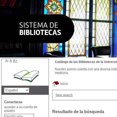
A-
A
A+
Catálogo de las Bibliotecas de la Univer
Nuestro acervo cuenta con una diversa colecc
medicina.
Inicio
New search
Conectarse
acceder a su cuenta de
usuario
Resultado de la búsqueda