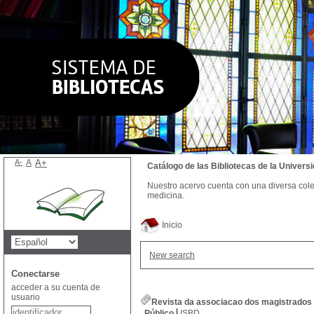
A-
A
A+
Catálogo de las Bibliotecas de la Univer
Nuestro acervo cuenta con una diversa colecc
medicina.
Inicio
New search
Conectarse
acceder a su cuenta de
usuario
Revista da associacao dos magistrados d
Público
ISBD