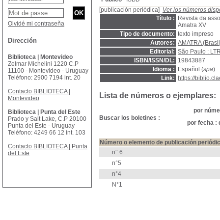
[publicación periódica]
Ver los números disp
Título :
Revista da asso
Olvidé mi contraseña
Amatra XV
Tipo de documento:
texto impreso
Dirección
Autores:
AMATRA (Brasil
Editorial:
São Paulo : LT
Biblioteca | Montevideo
ISBN/ISSN/DL:
19843887
Zelmar Michelini 1220 C.P
Idioma :
Español (
spa
)
11100 - Montevideo - Uruguay
Teléfono: 2900 7194 int. 20
Link:
https://biblio.
Contacto BIBLIOTECA |
Lista de números o ejemplares:
Montevideo
por númer
Biblioteca | Punta del Este
Buscar los boletines :
Prado y Salt Lake, C.P 20100
por fecha :
Punta del Este - Uruguay
Teléfono: 4249 66 12 int. 103
Número o elemento de publicación periódi
Contacto BIBLIOTECA | Punta
n° 6
del Este
n°5
n°4
N°1