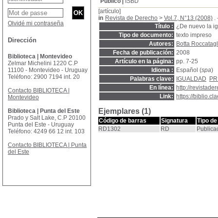
Público
ISBD
[artículo]
in
Revista de Derecho
>
Vol.7, N°13 (2008)
. 
Olvidé mi contraseña
Título :
¿De nuevo la i
Tipo de documento:
texto impreso
Dirección
Autores:
Botta Roccatagl
Fecha de publicación:
2008
Biblioteca | Montevideo
Artículo en la página:
pp. 7-25
Zelmar Michelini 1220 C.P
11100 - Montevideo - Uruguay
Idioma :
Español (
spa
)
Teléfono: 2900 7194 int. 20
Palabras clave:
IGUALDAD
PR
En línea:
http://revistad
Contacto BIBLIOTECA |
Link:
https://biblio.
Montevideo
Ejemplares (1)
Biblioteca | Punta del Este
Prado y Salt Lake, C.P 20100
Código de barras
Signatura
Tipo de
Punta del Este - Uruguay
RD1302
RD
Publica
Teléfono: 4249 66 12 int. 103
Contacto BIBLIOTECA | Punta
del Este