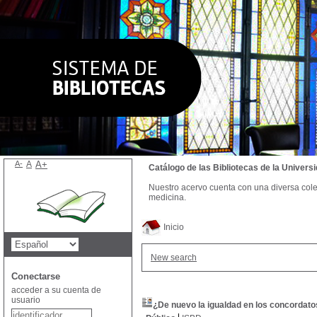
A-
A
A+
Catálogo de las Bibliotecas de la Univer
Nuestro acervo cuenta con una diversa colecc
medicina.
Inicio
New search
Conectarse
acceder a su cuenta de
usuario
¿De nuevo la igualdad en los concordat