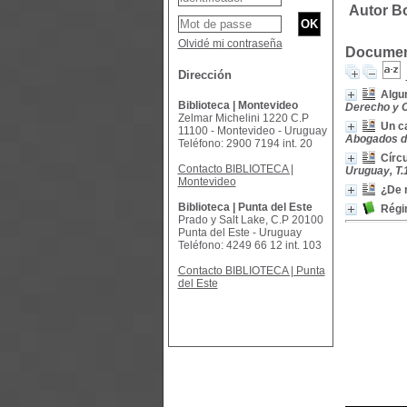
Autor Bo
Olvidé mi contraseña
Document
Dirección
Algun
Biblioteca | Montevideo
Derecho y Ci
Zelmar Michelini 1220 C.P
Un ca
11100 - Montevideo - Uruguay
Abogados de
Teléfono: 2900 7194 int. 20
Círcu
Contacto BIBLIOTECA |
Uruguay, T.
Montevideo
¿De 
Biblioteca | Punta del Este
Régi
Prado y Salt Lake, C.P 20100
Punta del Este - Uruguay
Teléfono: 4249 66 12 int. 103
Contacto BIBLIOTECA | Punta
del Este