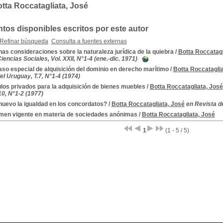
tta Roccatagliata, José
os disponibles escritos por este autor
Refinar búsqueda
Consulta a fuentes externas
as consideraciones sobre la naturaleza jurídica de la quiebra
/
Botta Roccatagl
encias Sociales, Vol. XXII, N°1-4 (ene.-dic. 1971)
so especial de alquisición del dominio en derecho marítimo
/
Botta Roccataglia
l Uruguay, T.7, N°1-4 (1974)
los privados para la adquisición de bienes muebles
/
Botta Roccatagliata, José
10, N°1-2 (1977)
nuevo la igualdad en los concordatos?
/
Botta Roccatagliata, José
en Revista d
men vigente en materia de sociedades anónimas
/
Botta Roccatagliata, José
1
(1 - 5 / 5)