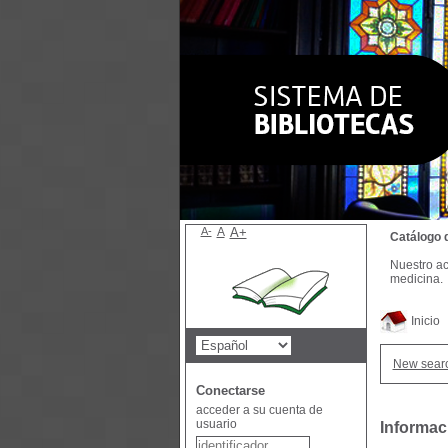
A-
A
A+
Catálogo 
Nuestro ac
medicina.
Inicio
New sear
Conectarse
acceder a su cuenta de
usuario
Informac