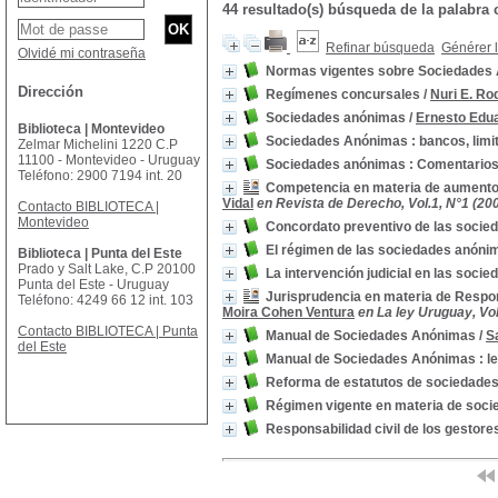
44 resultado(s) búsqueda de la palab
Refinar búsqueda
Générer l
Olvidé mi contraseña
Normas vigentes sobre Sociedades 
Dirección
Regímenes concursales
/
Nuri E. Ro
Sociedades anónimas
/
Ernesto Edua
Biblioteca | Montevideo
Sociedades Anónimas : bancos, limit
Zelmar Michelini 1220 C.P
11100 - Montevideo - Uruguay
Sociedades anónimas : Comentarios 
Teléfono: 2900 7194 int. 20
Competencia en materia de aumento 
Vidal
en Revista de Derecho, Vol.1, N°1 (20
Contacto BIBLIOTECA |
Montevideo
Concordato preventivo de las soci
El régimen de las sociedades anóni
Biblioteca | Punta del Este
Prado y Salt Lake, C.P 20100
La intervención judicial en las soci
Punta del Este - Uruguay
Jurisprudencia en materia de Respo
Teléfono: 4249 66 12 int. 103
Moira Cohen Ventura
en La ley Uruguay, Vol.
Contacto BIBLIOTECA | Punta
Manual de Sociedades Anónimas
/
S
del Este
Manual de Sociedades Anónimas : ley
Reforma de estatutos de sociedade
Régimen vigente en materia de soc
Responsabilidad civil de los gestor