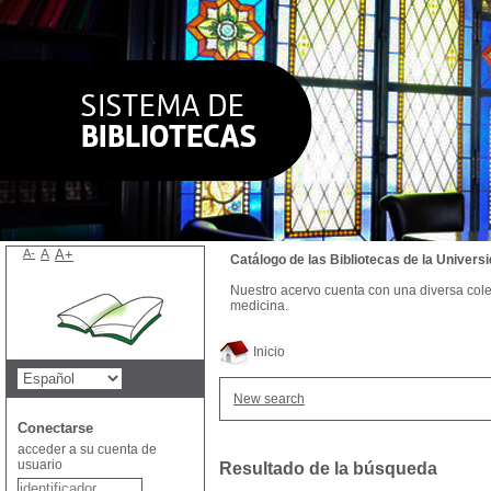
A-
A
A+
Catálogo de las Bibliotecas de la Univer
Nuestro acervo cuenta con una diversa colecc
medicina.
Inicio
New search
Conectarse
acceder a su cuenta de
usuario
Resultado de la búsqueda