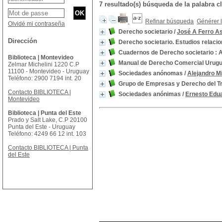
7 resultado(s) búsqueda de la palabra
Refinar búsqueda
Générer l
Olvidé mi contraseña
Derecho societario
/
José A Ferro A
Dirección
Derecho societario. Estudios relacio
Cuadernos de Derecho societario : A
Biblioteca | Montevideo
Manual de Derecho Comercial Urugu
Zelmar Michelini 1220 C.P
11100 - Montevideo - Uruguay
Sociedades anónomas
/
Alejandro Mi
Teléfono: 2900 7194 int. 20
Grupo de Empresas y Derecho del T
Contacto BIBLIOTECA |
Sociedades anónimas
/
Ernesto Edua
Montevideo
Biblioteca | Punta del Este
Prado y Salt Lake, C.P 20100
Punta del Este - Uruguay
Teléfono: 4249 66 12 int. 103
Contacto BIBLIOTECA | Punta
del Este