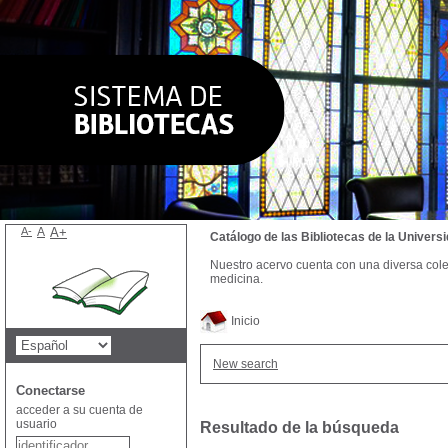
A-
A
A+
Catálogo de las Bibliotecas de la Univer
Nuestro acervo cuenta con una diversa colecc
medicina.
Inicio
New search
Conectarse
acceder a su cuenta de
usuario
Resultado de la búsqueda