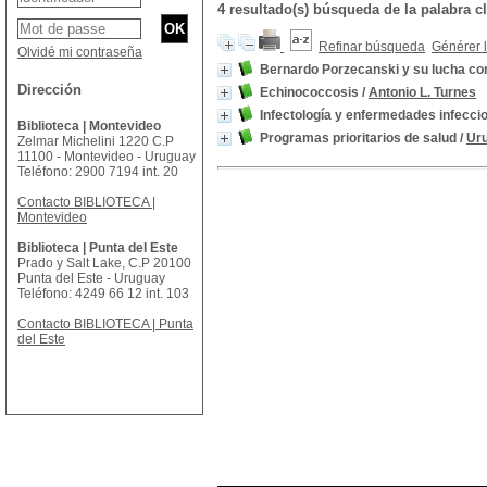
4 resultado(s) búsqueda de la palabra c
Refinar búsqueda
Générer l
Olvidé mi contraseña
Bernardo Porzecanski y su lucha con
Dirección
Echinococcosis
/
Antonio L. Turnes
Infectología y enfermedades infecci
Biblioteca | Montevideo
Programas prioritarios de salud
/
Uru
Zelmar Michelini 1220 C.P
11100 - Montevideo - Uruguay
Teléfono: 2900 7194 int. 20
Contacto BIBLIOTECA |
Montevideo
Biblioteca | Punta del Este
Prado y Salt Lake, C.P 20100
Punta del Este - Uruguay
Teléfono: 4249 66 12 int. 103
Contacto BIBLIOTECA | Punta
del Este