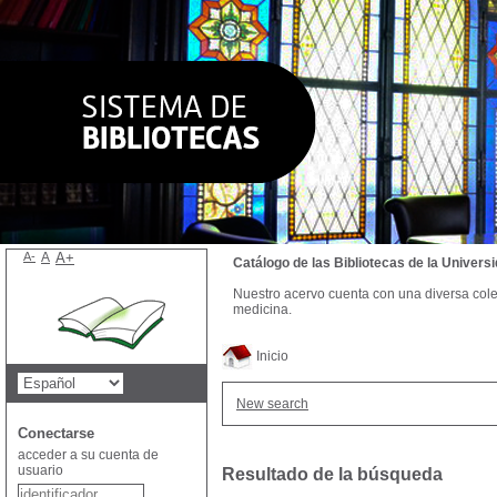
A-
A
A+
Catálogo de las Bibliotecas de la Univer
Nuestro acervo cuenta con una diversa colecc
medicina.
Inicio
New search
Conectarse
acceder a su cuenta de
usuario
Resultado de la búsqueda