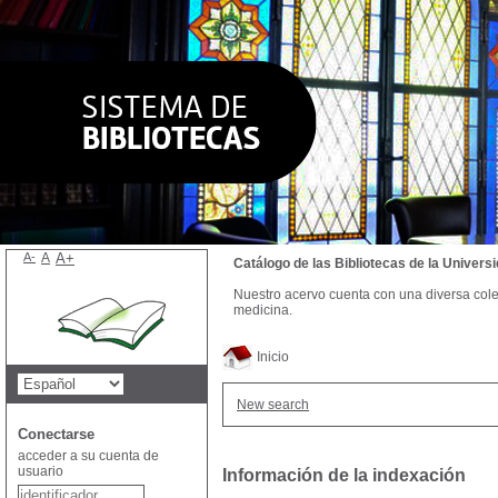
A-
A
A+
Catálogo de las Bibliotecas de la Univer
Nuestro acervo cuenta con una diversa colecc
medicina.
Inicio
New search
Conectarse
acceder a su cuenta de
usuario
Información de la indexación