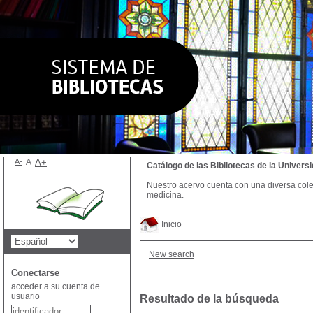
A-
A
A+
Catálogo de las Bibliotecas de la Univer
Nuestro acervo cuenta con una diversa colecc
medicina.
Inicio
New search
Conectarse
acceder a su cuenta de
usuario
Resultado de la búsqueda