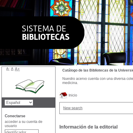
A-
A
A+
Catálogo de las Bibliotecas de la Univer
Nuestro acervo cuenta con una diversa colecc
medicina.
Inicio
New search
Conectarse
acceder a su cuenta de
usuario
Información de la editorial