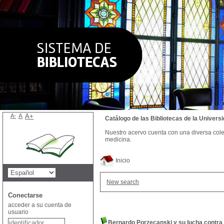
A-
A
A+
Catálogo de las Bibliotecas de la Univer
Nuestro acervo cuenta con una diversa colecc
medicina.
Inicio
New search
Conectarse
acceder a su cuenta de
usuario
Bernardo Porzecanski y su lucha contra 