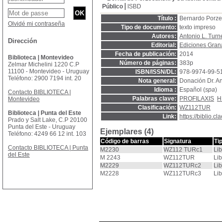
Público
ISBD
Título :
Bernardo Porzec
Olvidé mi contraseña
Tipo de documento:
texto impreso
Autores:
Antonio L. Turn
Dirección
Editorial:
Ediciones Gra
Fecha de publicación:
2014
Biblioteca | Montevideo
Número de páginas:
383p
Zelmar Michelini 1220 C.P
11100 - Montevideo - Uruguay
ISBN/ISSN/DL:
978-9974-99-5
Teléfono: 2900 7194 int. 20
Nota general:
Donación Dr. An
Idioma :
Español (
spa
)
Contacto BIBLIOTECA |
Palabras clave:
PROFILAXIS
H
Montevideo
Clasificación:
WZ112TUR
Biblioteca | Punta del Este
Link:
https://biblio.
Prado y Salt Lake, C.P 20100
Punta del Este - Uruguay
Ejemplares (4)
Teléfono: 4249 66 12 int. 103
Código de barras
Signatura
Ti
Contacto BIBLIOTECA | Punta
M2230
WZ112 TURc1
Lib
del Este
M 2243
WZ112TUR
Lib
M2229
WZ112TURc2
Lib
M2228
WZ112TURc3
Lib