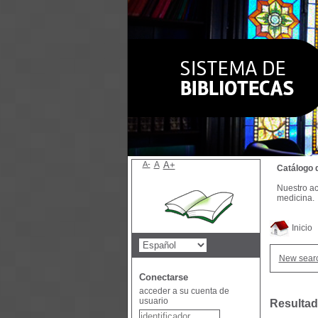
A-
A
A+
Catálogo 
Nuestro ac
medicina.
Inicio
New sear
Conectarse
acceder a su cuenta de
usuario
Resultad