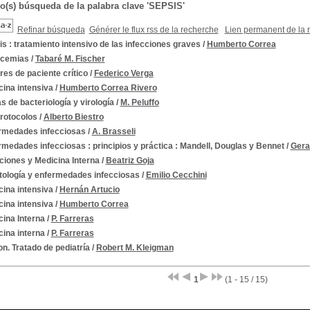
do(s) búsqueda de la palabra clave 'SEPSIS'
Refinar búsqueda
Générer le flux rss de la recherche
Lien permanent de la 
s : tratamiento intensivo de las infecciones graves
/
Humberto Correa
icemias
/
Tabaré M. Fischer
es de paciente crítico
/
Federico Verga
ina intensiva
/
Humberto Correa Rivero
 de bacteriología y virología
/
M. Peluffo
protocolos
/
Alberto Biestro
rmedades infecciosas
/
A. Brasseli
medades infecciosas : principios y práctica : Mandell, Douglas y Bennet
/
Gera
ciones y Medicina Interna
/
Beatriz Goja
ctología y enfermedades infecciosas
/
Emilio Cecchini
ina intensiva
/
Hernán Artucio
ina intensiva
/
Humberto Correa
ina Interna
/
P. Farreras
ina interna
/
P. Farreras
n. Tratado de pediatría
/
Robert M. Kleigman
1
(1 - 15 / 15)