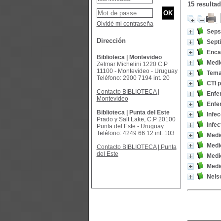
15 resulta
Olvidé mi contraseña
Sepsi
Dirección
Sept
Encar
Biblioteca | Montevideo
Medic
Zelmar Michelini 1220 C.P
11100 - Montevideo - Uruguay
Temas
Teléfono: 2900 7194 int. 20
CTI 
Contacto BIBLIOTECA |
Enfe
Montevideo
Enfer
Biblioteca | Punta del Este
Infec
Prado y Salt Lake, C.P 20100
Infe
Punta del Este - Uruguay
Teléfono: 4249 66 12 int. 103
Medic
Medic
Contacto BIBLIOTECA | Punta
del Este
Medic
Medic
Nelso