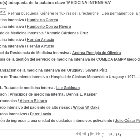
do(s) búsqueda de la palabra clave 'MEDICINA INTENSIVA'
Refinar búsqueda
Générer le flux rss de la recherche
Lien permanent de la 
ina intensiva
/
Humberto Correa
ina intensiva
/
Humberto Correa Rivero
do de Medicina Intensiva
/
Antonio Cárdenas Cruz
ina intensiva
/
Hernán Artucio
ina intensiva
/
Hernán Artucio
el da Residencia de Medicina Intensiva
/
Andréa Remigio de Oliveira
sis de la gestión del servicio de medicina intensiva de COMECA IAMPP luego d
nizacion de la medicina intensiva del Uruguay
/
Silvana Píriz
o de Tratamiento Intensivo : Hospital de Clínicas Montevideo Uruguay : 1971 -
. Tratado de medicina interna
/
Lee Goldman
son : Principios de medicina interna
/
Dennis L. Kasper
protocolos
/
Alberto Biestro
do intensivo del paciente de alto riesgo
/
Wilbur W. Oaks
ados Intensivos
/
Peter Lawin
ón de ingresos a una unidad de cuidados intensivos polivalente
/
Julio César P
1
(1 - 15 / 15)