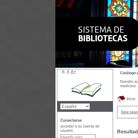
A-
A
A+
Catálogo 
Nuestro ac
medicina.
Inicio
New sear
Conectarse
acceder a su cuenta de
usuario
Resultad