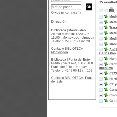
15 resulta
Olvidé mi contraseña
Medic
Dirección
Medic
Trata
Biblioteca | Montevideo
Medic
Zelmar Michelini 1220 C.P
11100 - Montevideo - Uruguay
Medic
Teléfono: 2900 7194 int. 20
Manu
Contacto BIBLIOTECA |
Análi
Montevideo
Carlos Pan
Huma
Biblioteca | Punta del Este
Prado y Salt Lake, C.P 20100
Centr
Punta del Este - Uruguay
Intensiva
Teléfono: 4249 66 12 int. 103
CECIL
Contacto BIBLIOTECA | Punta
Harri
del Este
CTI 
Cuida
Cuid
Gesti