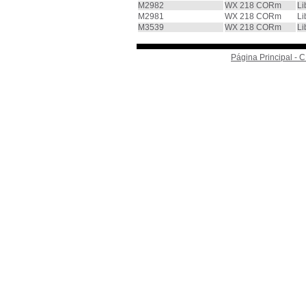
M2982
WX 218 CORm
Li
M2981
WX 218 CORm
Li
M3539
WX 218 CORm
Li
Página Principal -