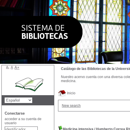
A-
A
A+
Catálogo de las Bibliotecas de la Univer
Nuestro acervo cuenta con una diversa colecc
medicina.
Inicio
New search
Conectarse
acceder a su cuenta de
usuario
Medicina intensiva
/
Humberto Correa Ri