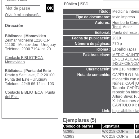
Público
ISBD
Título :
Medicina intens
Olvidé mi contraseña
Tipo de documento:
texto impreso
Autores:
Humberto Corre
Dirección
Tenzi
, Autor
Editorial:
Punta del Este 
Biblioteca | Montevideo
Fecha de publicación:
2019
Zelmar Michelini 1220 C.P
Número de páginas:
270 p.
11100 - Montevideo - Uruguay
Teléfono: 2900 7194 int. 20
Idioma :
Español (
spa
)
Palabras clave:
MEDICINA INT
Contacto BIBLIOTECA |
ENCEFÁLICA 
Montevideo
INSUFICIENCI
Clasificación:
WX 218
Medicin
Biblioteca | Punta del Este
Nota de contenido:
CAPÍTULO I: Med
Prado y Salt Lake, C.P 20100
miocardio con e
Punta del Este - Uruguay
Núñez. CAPÍTUL
Teléfono: 4249 66 12 int. 103
Taranto. CAPÍTU
reposición hidr
Contacto BIBLIOTECA | Punta
Arturo Briva; F
del Este
X: Infecciones 
CAPÍTULO XII: 
Link:
https://biblio.
Ejemplares (5)
Código de barras
Signatura
T
M2985
WX 218 CORm
Li
M2983
WX 218 CORm
Li