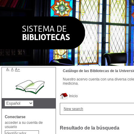
A-
A
A+
Catálogo de las Bibliotecas de la Univer
Nuestro acervo cuenta con una diversa colecc
medicina.
Inicio
New search
Conectarse
acceder a su cuenta de
usuario
Resultado de la búsqueda