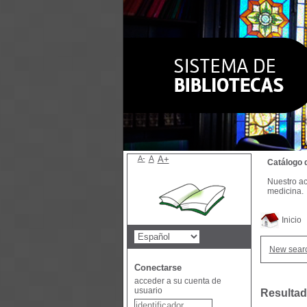
A-
A
A+
Catálogo 
Nuestro ac
medicina.
Inicio
New sear
Conectarse
acceder a su cuenta de
usuario
Resultad