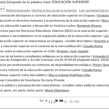
do(s) búsqueda de la palabra clave 'EDUCACIÓN SUPERIOR'
Refinar búsqueda
Générer le flux rss de la recherche
Lien permanent de la 
cterización del ingreso a carreras de educación superior en Uruguay
/
Uruguay.
ducación en derechos humanos y la pertinencia de la educación superior
/
Marc
ia, educación superior y desarrollo en América Latina
/
Benjamin Álvarez
trices para los Recursos Educativos Abiertos (REA) en la educación superior
ntivas e incertidumbres en la regulación pública de la educación superior
/
Jor
ucación superior no universitaria en Uruguay : estudio descriptivo
/
Graciela A
 y educación superior en el contexto de la mercantilización
/
Claudio Rama
me sobre la educación superior en Chile
/
Brunner, José Joaquín
icas de inclusión a estudiantes indígenas en la educación superior
/
Armando Al
ana de Autogestión y Acción Comunal, Vol.32, Nº 64-65 (Segunda época, 2014)
icas pre profesionales en contextos de disponibilidad tecnológica
/
Porley Var
rcera reforma de la educación superior en America Latina
/
Claudio Rama
ñanza superior como bien público
/
Marco Antonio Rodríguez Díaz
ejo Consultivo de Enseñanza Terciaria Privada
io público y privatización del conocimiento : estudios sobre políticas universi
r parte, ser parte, tomar parte
/
María Dibarboure
1
2
3
(1 - 15 / 31)