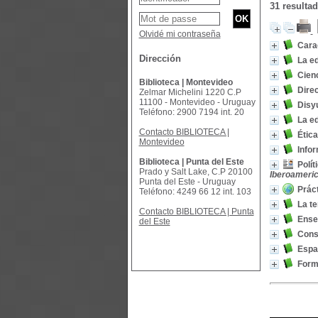
31 resulta
Olvidé mi contraseña
Cara
Dirección
La e
Cienc
Biblioteca | Montevideo
Direc
Zelmar Michelini 1220 C.P
11100 - Montevideo - Uruguay
Disyu
Teléfono: 2900 7194 int. 20
La ed
Contacto BIBLIOTECA |
Ética
Montevideo
Infor
Biblioteca | Punta del Este
Polít
Prado y Salt Lake, C.P 20100
Iberoameric
Punta del Este - Uruguay
Práct
Teléfono: 4249 66 12 int. 103
La te
Contacto BIBLIOTECA | Punta
Ense
del Este
Cons
Espac
Forma