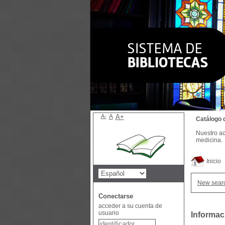
A-
A
A+
Catálogo 
Nuestro ac
medicina.
Inicio
New sear
Conectarse
acceder a su cuenta de
usuario
Informac