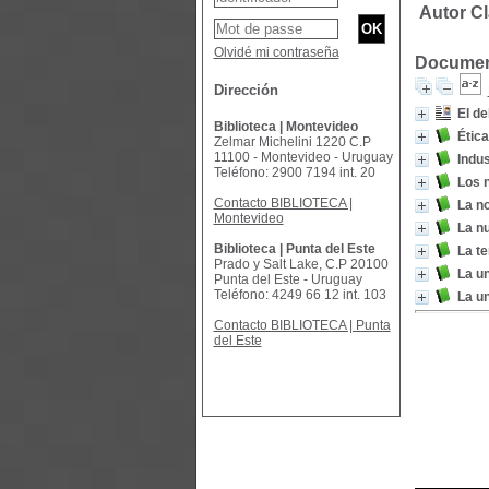
Autor C
Olvidé mi contraseña
Document
Dirección
El de
Biblioteca | Montevideo
Ética
Zelmar Michelini 1220 C.P
11100 - Montevideo - Uruguay
Indus
Teléfono: 2900 7194 int. 20
Los 
Contacto BIBLIOTECA |
La no
Montevideo
La nu
Biblioteca | Punta del Este
La te
Prado y Salt Lake, C.P 20100
La un
Punta del Este - Uruguay
Teléfono: 4249 66 12 int. 103
La un
Contacto BIBLIOTECA | Punta
del Este