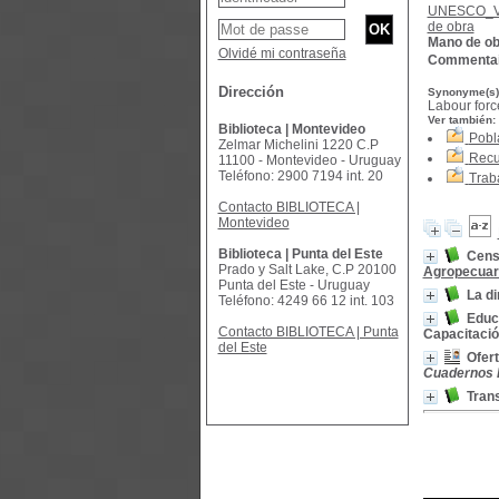
UNESCO_
de obra
Mano de ob
Olvidé mi contraseña
Commentai
Dirección
Synonyme(s)
Labour forc
Ver también:
Biblioteca | Montevideo
Pobl
Zelmar Michelini 1220 C.P
Recu
11100 - Montevideo - Uruguay
Teléfono: 2900 7194 int. 20
Trab
Contacto BIBLIOTECA |
Montevideo
Biblioteca | Punta del Este
Cens
Prado y Salt Lake, C.P 20100
Agropecuar
Punta del Este - Uruguay
La d
Teléfono: 4249 66 12 int. 103
Educa
Contacto BIBLIOTECA | Punta
Capacitació
del Este
Ofert
Cuadernos L
Trans