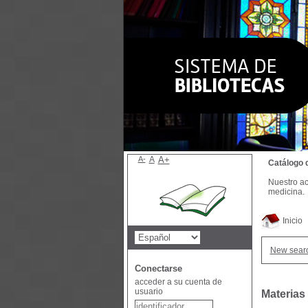
A-
A
A+
Catálogo 
Nuestro ac
medicina.
Inicio
New sear
Conectarse
acceder a su cuenta de
usuario
Materias