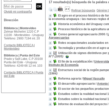
17 resultado(s) búsqueda de la palab
Refinar búsqueda
Générer l
Olvidé mi contraseña
El agro en el proceso histórico de 
la economía uruguaya : las nuevas reglas d
Dirección
Historia económica del Uruguay co
Biblioteca | Montevideo
Proceso histórico de la agricultura 
Zelmar Michelini 1220 C.P
Censo general agropecuario 2000
/
U
11100 - Montevideo - Uruguay
Agropecuarias
Teléfono: 2900 7194 int. 20
Roles ocupacionales asalariados en
Contacto BIBLIOTECA |
Tecnología y producción en el agro 
Montevideo
Utilización de signos distintivos po
Biblioteca | Punta del Este
N°7 (2005)
Prado y Salt Lake, C.P 20100
El fin de la estabilización
/
Universida
Punta del Este - Uruguay
Instituto de Economía
Teléfono: 4249 66 12 int. 103
Estructura social de la región pamp
Contacto BIBLIOTECA | Punta
(1964)
del Este
Reforma agraria
/
Miguel Vassallo
El desarrollo agropecuario
/
Antonio 
El sector de los pequeños producto
Estudios sobre la realidad nacional 
Estudios sobre la realidad nacional 
Informe de evaluación del proyecto
/