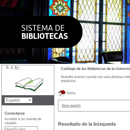
A-
A
A+
Catálogo de las Bibliotecas de la Univer
Nuestro acervo cuenta con una diversa colecc
medicina.
Inicio
New search
Conectarse
acceder a su cuenta de
usuario
Resultado de la búsqueda