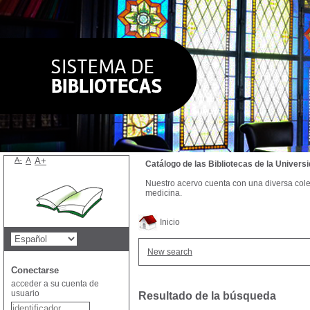
A-
A
A+
Catálogo de las Bibliotecas de la Univer
Nuestro acervo cuenta con una diversa colecc
medicina.
Inicio
New search
Conectarse
acceder a su cuenta de
usuario
Resultado de la búsqueda