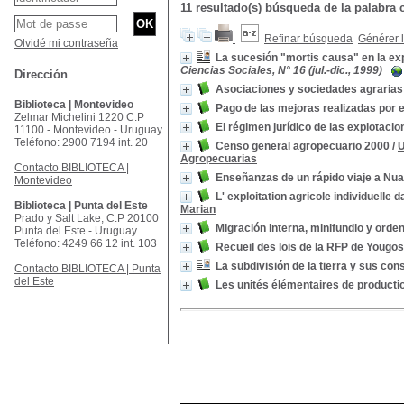
11 resultado(s) búsqueda de la palab
Refinar búsqueda
Générer l
Olvidé mi contraseña
La sucesión "mortis causa" en la exp
Ciencias Sociales, N° 16 (jul.-dic., 1999)
Dirección
Asociaciones y sociedades agrarias
Biblioteca | Montevideo
Pago de las mejoras realizadas por e
Zelmar Michelini 1220 C.P
El régimen jurídico de las explotaci
11100 - Montevideo - Uruguay
Teléfono: 2900 7194 int. 20
Censo general agropecuario 2000
/
U
Agropecuarias
Contacto BIBLIOTECA |
Enseñanzas de un rápido viaje a Nu
Montevideo
L' exploitation agricole individuelle
Biblioteca | Punta del Este
Marian
Prado y Salt Lake, C.P 20100
Migración interna, minifundio y orden 
Punta del Este - Uruguay
Teléfono: 4249 66 12 int. 103
Recueil des lois de la RFP de Yougos
La subdivisión de la tierra y sus co
Contacto BIBLIOTECA | Punta
del Este
Les unités élémentaires de producti