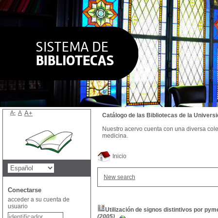
A-
A
A+
Catálogo de las Bibliotecas de la Univer
Nuestro acervo cuenta con una diversa colecc
medicina.
Inicio
New search
Conectarse
acceder a su cuenta de
usuario
Utilización de signos distintivos por py
(2005)