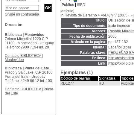
Público
ISBD
[artículo]
Olvidé mi contraseña
in
Revista de Derecho
>
Vol.4, N°7 (2005)
. -
Título :
Utilización de 
Dirección
Tipo de documento:
texto impreso
Autores:
Rosario Moreir
Biblioteca | Montevideo
Fecha de publicación:
2005
Zelmar Michelini 1220 C.P
Artículo en la página:
pp. 137-182
11100 - Montevideo - Uruguay
Teléfono: 2900 7194 int. 20
Idioma :
Español (
spa
)
Palabras clave:
PEQUEÑAS E
Contacto BIBLIOTECA |
En línea:
http://revistad
Montevideo
Link:
https://biblio.
Biblioteca | Punta del Este
Ejemplares (1)
Prado y Salt Lake, C.P 20100
Punta del Este - Uruguay
Código de barras
Signatura
Tipo de
Teléfono: 4249 66 12 int. 103
RD1277
RD
Publica
Contacto BIBLIOTECA | Punta
del Este