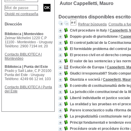
Autor Cappelletti, Mauro
Olvidé mi contraseña
Documentos disponibles escritos
Dirección
Refinar búsqueda
Consulta a fu
Civil procedure in Italy
/
Cappelletti,
Biblioteca | Montevideo
Doppio grado di giurisdizione
/
Cappel
Zelmar Michelini 1220 C.P
11100 - Montevideo - Uruguay
El control judicial de la Constituci
Teléfono: 2900 7194 int. 20
El formidable problema del control ju
Contacto BIBLIOTECA |
El proceso civil en el derecho comp
Montevideo
El valor de las sentencias y las norm
Biblioteca | Punta del Este
Evolución de Europa
/
Cappelletti, M
Prado y Salt Lake, C.P 20100
Giudici irresponsabili? Studo compara
Punta del Este - Uruguay
Teléfono: 4249 66 12 int. 103
Giustizia e società
/
Cappelletti, Mau
Il controllo di costituzionalità delle l
Contacto BIBLIOTECA | Punta
del Este
La jurisdicción constitucional de la 
Liberté individuelle et justice sociale
La oralidad y las pruebas en el proce
Parere iconoclastico sulla riforma de
La pregiudizialità costituzionale nel 
Principi fondamentali e tendenze evol
Procédure orale et procédure écrite