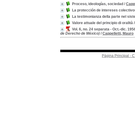
Proceso, ideologías, sociedad
/
Cappe
La protección de intereses colectivos
La testimonianza della parte nel siste
Valore attuale del principio di oralità
Vol. 6, no. 24 separata - Oct.-dic. 19
de Derecho de México)
/
Cappelletti, Mauro
Página Principal -