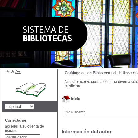
A-
A
A+
Catálogo de las Bibliotecas de la Univer
Nuestro acervo cuenta con una diversa colecc
medicina.
Inicio
New search
Conectarse
acceder a su cuenta de
usuario
Información del autor