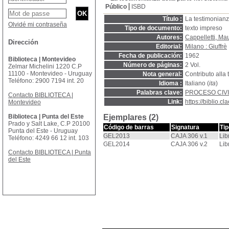
Público
ISBD
Título :
La testimonianza
Olvidé mi contraseña
Tipo de documento:
texto impreso
Autores:
Cappelletti, Ma
Dirección
Editorial:
Milano : Giuffrè
Fecha de publicación:
1962
Biblioteca | Montevideo
Número de páginas:
2 Vol.
Zelmar Michelini 1220 C.P
11100 - Montevideo - Uruguay
Nota general:
Contributo alla 
Teléfono: 2900 7194 int. 20
Idioma :
Italiano (
ita
)
Palabras clave:
PROCESO CIVI
Contacto BIBLIOTECA |
Link:
https://biblio.
Montevideo
Biblioteca | Punta del Este
Ejemplares (2)
Prado y Salt Lake, C.P 20100
Código de barras
Signatura
Ti
Punta del Este - Uruguay
GEL2013
CAJA 306 v.1
Lib
Teléfono: 4249 66 12 int. 103
GEL2014
CAJA 306 v.2
Lib
Contacto BIBLIOTECA | Punta
del Este