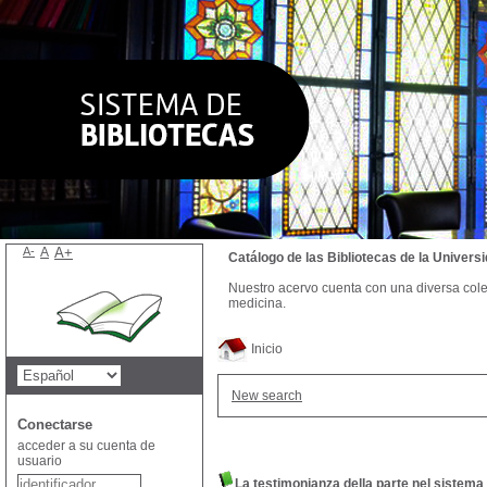
A-
A
A+
Catálogo de las Bibliotecas de la Univer
Nuestro acervo cuenta con una diversa colecc
medicina.
Inicio
New search
Conectarse
acceder a su cuenta de
usuario
La testimonianza della parte nel sistema d