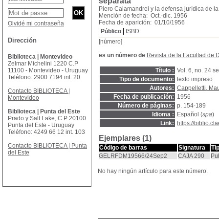
separata
Piero Calamandrei y la defensa jurídica de la
Mención de fecha: Oct.-dic. 1956
Fecha de aparición: 01/10/1956
Olvidé mi contraseña
Público
ISBD
Dirección
[número]
es un número de
Revista de la Facultad de
Biblioteca | Montevideo
Zelmar Michelini 1220 C.P
11100 - Montevideo - Uruguay
Título :
Vol. 6, no. 24 s
Teléfono: 2900 7194 int. 20
Tipo de documento:
texto impreso
Autores:
Cappelletti, Ma
Contacto BIBLIOTECA |
Fecha de publicación:
1956
Montevideo
Número de páginas:
p. 154-189
Biblioteca | Punta del Este
Idioma :
Español (
spa
)
Prado y Salt Lake, C.P 20100
Link:
https://biblio.
Punta del Este - Uruguay
Teléfono: 4249 66 12 int. 103
Ejemplares (1)
Contacto BIBLIOTECA | Punta
Código de barras
Signatura
Ti
del Este
GELRFDM19566/24Sep2
CAJA 290
Pu
No hay ningún artículo para este número.