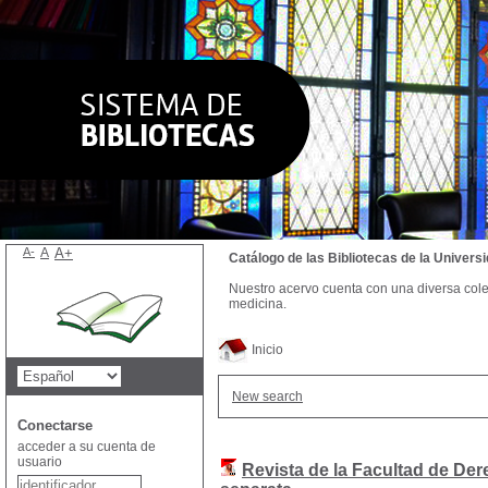
A-
A
A+
Catálogo de las Bibliotecas de la Univer
Nuestro acervo cuenta con una diversa colecc
medicina.
Inicio
New search
Conectarse
acceder a su cuenta de
usuario
Revista de la Facultad de De