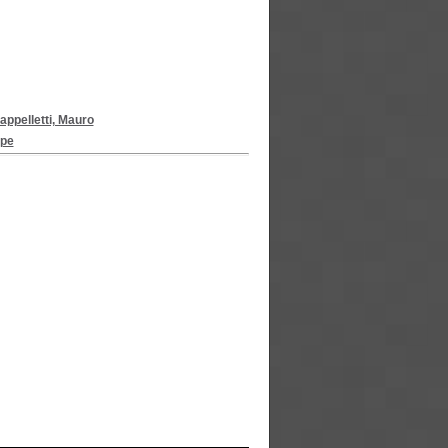
appelletti, Mauro
upe