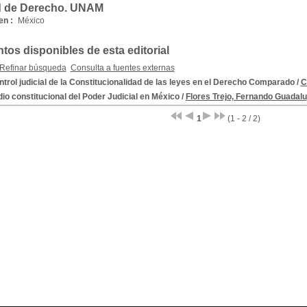
d de Derecho. UNAM
en :
México
os disponibles de esta editorial
Refinar búsqueda
Consulta a fuentes externas
ntrol judicial de la Constitucionalidad de las leyes en el Derecho Comparado
/
C
io constitucional del Poder Judicial en México
/
Flores Trejo, Fernando Guadal
1
(1 - 2 / 2)