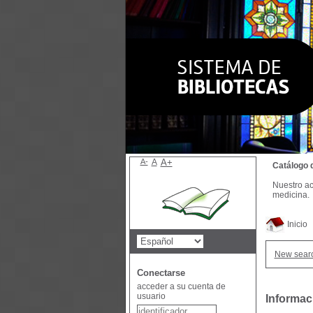
A-
A
A+
Catálogo 
Nuestro ac
medicina.
Inicio
New sear
Conectarse
acceder a su cuenta de
usuario
Informaci