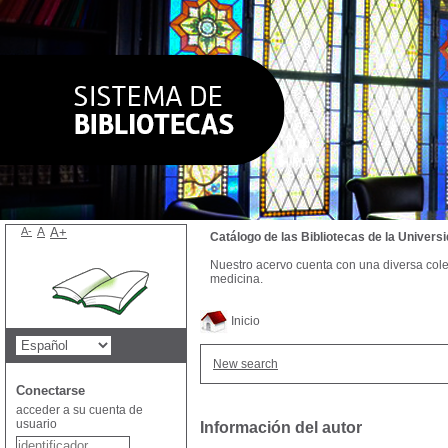
A-
A
A+
Catálogo de las Bibliotecas de la Univer
Nuestro acervo cuenta con una diversa colecc
medicina.
Inicio
New search
Conectarse
acceder a su cuenta de
usuario
Información del autor