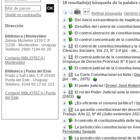
18 resultado(s) búsqueda de la palabr
Refinar búsqueda
Générer l
Olvidé mi contraseña
Del Juicio extraordinario de inaplica
Dirección
Desafíos del control de constitucion
El control abstracto de constitucion
Biblioteca | Montevideo
El control concentrado de la constit
Zelmar Michelini 1220 C.P
11100 - Montevideo - Uruguay
El control de constitucionalidad y la
Teléfono: 2900 7194 int. 20
Ciencias Sociales, Vol. 23, N° 3-4 (jul. - dic.,
El control judicial de la constitucion
Contacto BIBLIOTECA |
Uruguaya de Derecho Procesal, N° 4 (oct.-di
Montevideo
El control judicial de la Constituci
Biblioteca | Punta del Este
La Corte Constitucional en Italia
/
Giu
Prado y Salt Lake, C.P 20100
(jul. - dic., 1975)
Punta del Este - Uruguay
Teléfono: 4249 66 12 int. 103
El poder judicial
/
Dromi, José Rober
El rol del Poder Judicial ante la em
Contacto BIBLIOTECA | Punta
(2003)
del Este
¿Es eficiente el sistema jurídico?
/
H
La garantía constitucional del derec
Trabajo, Año 11, Nº 40 (Julio-setiembre 202
Il controllo di costituzionalità delle l
La jurisdicción constitucional en Am
Fernández Segado
La jurisdicción constitucional de la 