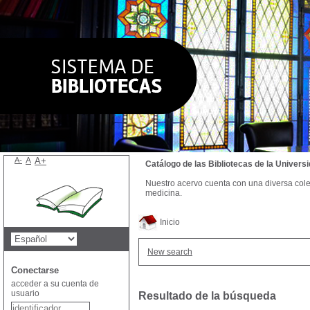
A-
A
A+
Catálogo de las Bibliotecas de la Univer
Nuestro acervo cuenta con una diversa colecc
medicina.
Inicio
New search
Conectarse
acceder a su cuenta de
usuario
Resultado de la búsqueda