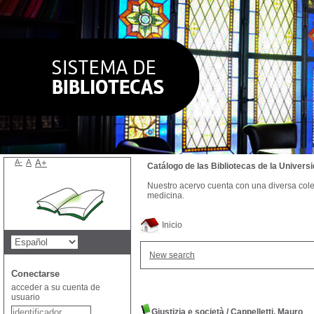
A-
A
A+
Catálogo de las Bibliotecas de la Univer
Nuestro acervo cuenta con una diversa colecc
medicina.
Inicio
New search
Conectarse
acceder a su cuenta de
usuario
Giustizia e società
/
Cappelletti, Mauro