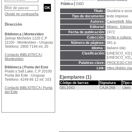
Público
ISBD
Título :
Giustizia e soci
Olvidé mi contraseña
Tipo de documento:
texto impreso
Autores:
Cappelletti, Ma
Dirección
Editorial:
Milano : Edizio
Fecha de publicación:
1972
Biblioteca | Montevideo
Colección:
Diritto e cultur
Zelmar Michelini 1220 C.P
11100 - Montevideo - Uruguay
Número de páginas:
391 p.
Teléfono: 2900 7194 int. 20
Idioma :
Italiano (
ita
)
Clasificación:
[UNESCO_V2]
Contacto BIBLIOTECA |
[UNESCO_V2]
Montevideo
Palabras clave:
PROCESO CIVI
Biblioteca | Punta del Este
Link:
https://biblio.
Prado y Salt Lake, C.P 20100
Punta del Este - Uruguay
Ejemplares (1)
Teléfono: 4249 66 12 int. 103
Código de barras
Signatura
Tipo 
Contacto BIBLIOTECA | Punta
GEL1042
CAJA 268
Libro
del Este