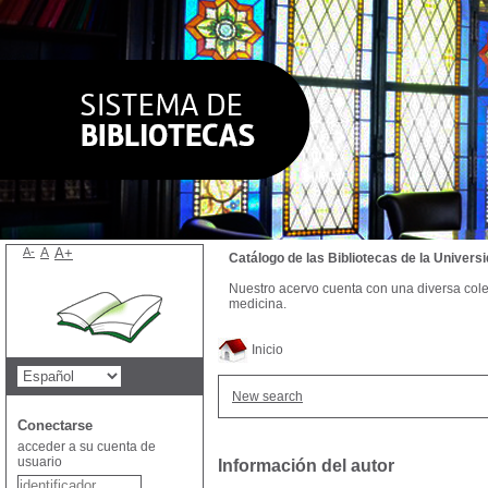
A-
A
A+
Catálogo de las Bibliotecas de la Univer
Nuestro acervo cuenta con una diversa colecc
medicina.
Inicio
New search
Conectarse
acceder a su cuenta de
usuario
Información del autor