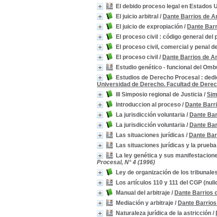
El debido proceso legal en Estados 
El juicio arbitral
/
Dante Barrios de A
El juicio de expropiación
/
Dante Barr
El proceso civil : código general del
El proceso civil, comercial y penal 
El proceso civil
/
Dante Barrios de A
Estudio genético - funcional del O
Estudios de Derecho Procesal : dedi
Universidad de Derecho. Facultad de Derec
III Simposio regional de Justicia
/
Sim
Introduccion al proceso
/
Dante Barri
La jurisdicción voluntaria
/
Dante Bar
La jurisdicción voluntaria
/
Dante Bar
Las situaciones jurídicas
/
Dante Bar
Las situaciones jurídicas y la prueba
La ley genética y sus manifestacione
Procesal, N° 4 (1996)
Ley de organización de los tribunales
Los artículos 110 y 111 del CGP (nul
Manual del arbitraje
/
Dante Barrios 
Mediación y arbitraje
/
Dante Barrios
Naturaleza jurídica de la astricción
/