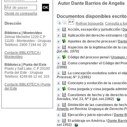
Autor Dante Barrios de Angelis
Olvidé mi contraseña
Documentos disponibles escritos
Dirección
Refinar búsqueda
Consulta a fu
Acción, excepción y jurisdicción
/
Da
Biblioteca | Montevideo
Aplicación del derecho extranjero
/
D
Zelmar Michelini 1220 C.P
11100 - Montevideo - Uruguay
Apuntes de derecho procesal
/
Dante
Teléfono: 2900 7194 int. 20
Aspectos de la legitimación de la ca
(jul.-dic. 1970)
Contacto BIBLIOTECA |
Montevideo
Código del proceso penal
/
Uruguay. 
Como comprender el Código del Pro
Biblioteca | Punta del Este
(1998)
Prado y Salt Lake, C.P 20100
Punta del Este - Uruguay
La concepción evolutiva sobre el ob
Teléfono: 4249 66 12 int. 103
Procesal, N° 3 (1991)
Concepto y evolución de la casación 
Contacto BIBLIOTECA | Punta
del Este
Cosa juzgada y cosa juzgada adminis
Cuestiones de hecho y de derecho e
Sociales, Vol. 13, Nº 3 (jul.-set.1962)
Distinción de las cuestiones de hech
Angelis
en Revista Uruguaya de Derecho Pr
Ejecución y juicio ejecutivo
/
Dante B
El arbitraje en América
/
Dante Barri
set 1952)