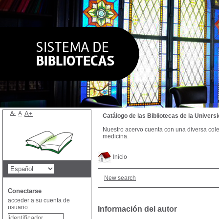
A-
A
A+
Catálogo de las Bibliotecas de la Univer
Nuestro acervo cuenta con una diversa colecc
medicina.
Inicio
New search
Conectarse
acceder a su cuenta de
usuario
Información del autor