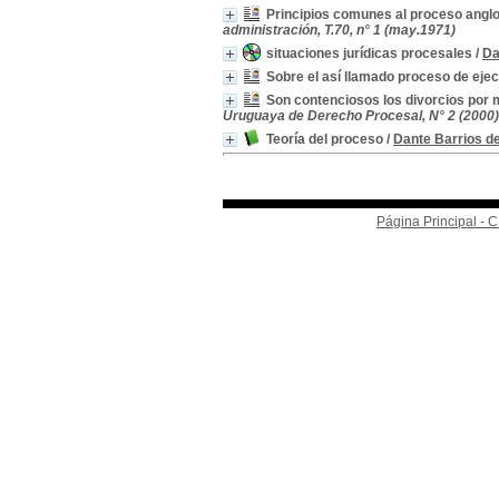
Principios comunes al proceso anglo
administración, T.70, n° 1 (may.1971)
situaciones jurídicas procesales
/
Da
Sobre el así llamado proceso de eje
Son contenciosos los divorcios por 
Uruguaya de Derecho Procesal, N° 2 (2000)
Teoría del proceso
/
Dante Barrios d
Página Principal -