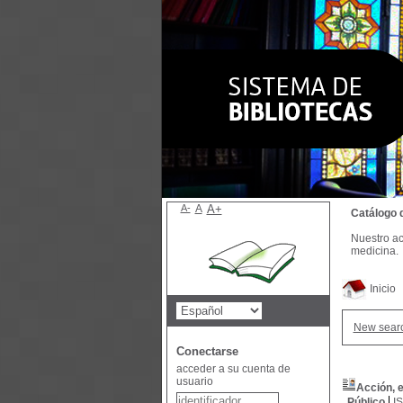
A-
A
A+
Catálogo 
Nuestro ac
medicina.
Inicio
New sear
Conectarse
acceder a su cuenta de
usuario
Acción, e
Público
I