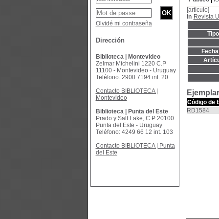
[artículo]
in
Revista 
Olvidé mi contraseña
Tip
Dirección
Fecha 
Biblioteca | Montevideo
Artíc
Zelmar Michelini 1220 C.P
11100 - Montevideo - Uruguay
Teléfono: 2900 7194 int. 20
Contacto BIBLIOTECA |
Ejemplar
Montevideo
Código de 
RD1584
Biblioteca | Punta del Este
Prado y Salt Lake, C.P 20100
Punta del Este - Uruguay
Teléfono: 4249 66 12 int. 103
Contacto BIBLIOTECA | Punta
del Este