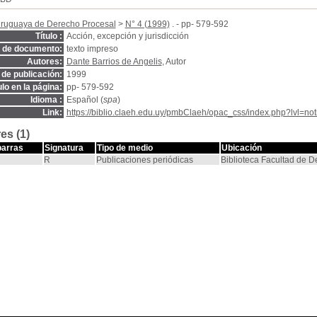
Uruguaya de Derecho Procesal
>
N° 4 (1999)
. - pp- 579-592
Título :
Acción, excepción y jurisdicción
o de documento:
texto impreso
Autores:
Dante Barrios de Angelis
, Autor
de publicación:
1999
ulo en la página:
pp- 579-592
Idioma :
Español (
spa
)
Link:
https://biblio.claeh.edu.uy/pmbClaeh/opac_css/index.php?lvl=no
es (1)
barras
Signatura
Tipo de medio
Ubicación
R
Publicaciones periódicas
Biblioteca Facultad de 