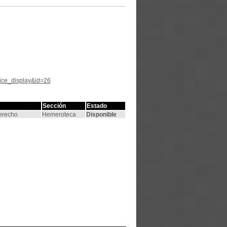
tice_display&id=26
Sección
Estado
Derecho
Hemeroteca
Disponible