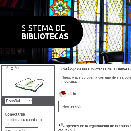
A-
A
A+
Catálogo de las Bibliotecas de la Univer
Nuestro acervo cuenta con una diversa colecc
medicina.
Inicio
New search
Conectarse
acceder a su cuenta de
usuario
Aspectos de la legitimación de la causa
dic. 1970)