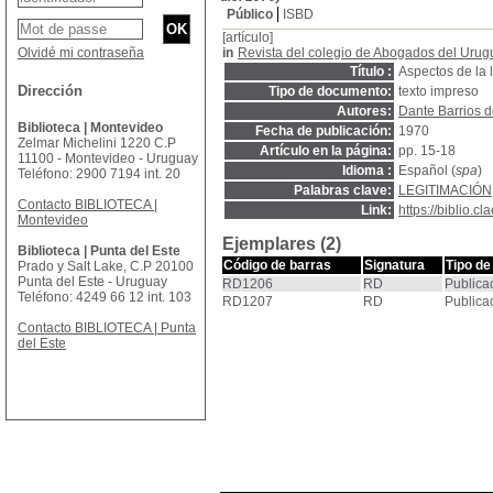
Público
ISBD
[artículo]
Olvidé mi contraseña
in
Revista del colegio de Abogados del Urug
Título :
Aspectos de la 
Dirección
Tipo de documento:
texto impreso
Autores:
Dante Barrios d
Biblioteca | Montevideo
Fecha de publicación:
1970
Zelmar Michelini 1220 C.P
Artículo en la página:
pp. 15-18
11100 - Montevideo - Uruguay
Idioma :
Español (
spa
)
Teléfono: 2900 7194 int. 20
Palabras clave:
LEGITIMACIÓN
Contacto BIBLIOTECA |
Link:
https://biblio.
Montevideo
Ejemplares (2)
Biblioteca | Punta del Este
Código de barras
Signatura
Tipo de
Prado y Salt Lake, C.P 20100
Punta del Este - Uruguay
RD1206
RD
Publica
Teléfono: 4249 66 12 int. 103
RD1207
RD
Publica
Contacto BIBLIOTECA | Punta
del Este