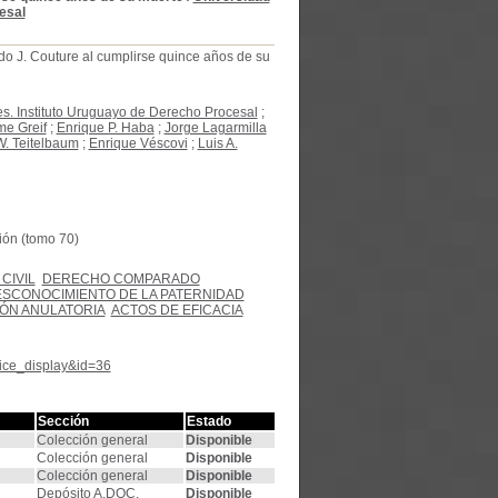
esal
o J. Couture al cumplirse quince años de su
s. Instituto Uruguayo de Derecho Procesal
;
me Greif
;
Enrique P. Haba
;
Jorge Lagarmilla
. Teitelbaum
;
Enrique Véscovi
;
Luis A.
ión (tomo 70)
CIVIL
DERECHO COMPARADO
SCONOCIMIENTO DE LA PATERNIDAD
IÓN ANULATORIA
ACTOS DE EFICACIA
tice_display&id=36
Sección
Estado
Colección general
Disponible
Colección general
Disponible
Colección general
Disponible
Depósito A.DOC.
Disponible