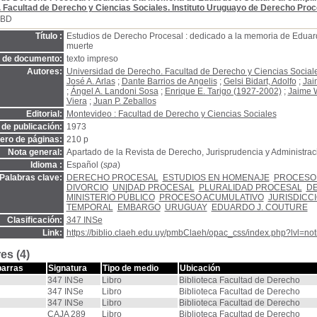
 Facultad de Derecho y Ciencias Sociales. Instituto Uruguayo de Derecho Proc
SBD
Título :
Estudios de Derecho Procesal : dedicado a la memoria de Eduard
muerte
o de documento:
texto impreso
Autores:
Universidad de Derecho. Facultad de Derecho y Ciencias Sociale
José A. Arlas
;
Dante Barrios de Angelis
;
Gelsi Bidart, Adolfo
;
Jai
;
Ángel A. Landoni Sosa
;
Enrique E. Tarigo (1927-2002)
;
Jaime W
Viera
;
Juan P. Zeballos
Editorial:
Montevideo : Facultad de Derecho y Ciencias Sociales
de publicación:
1973
ro de páginas:
210 p
Nota general:
Apartado de la Revista de Derecho, Jurisprudencia y Administrac
Idioma :
Español (
spa
)
Palabras clave:
DERECHO PROCESAL
ESTUDIOS EN HOMENAJE
PROCESO 
DIVORCIO
UNIDAD PROCESAL
PLURALIDAD PROCESAL
DE
MINISTERIO PÚBLICO
PROCESO ACUMULATIVO
JURISDICC
TEMPORAL
EMBARGO
URUGUAY
EDUARDO J. COUTURE
Clasificación:
347 INSe
Link:
https://biblio.claeh.edu.uy/pmbClaeh/opac_css/index.php?lvl=no
es (4)
barras
Signatura
Tipo de medio
Ubicación
347 INSe
Libro
Biblioteca Facultad de Derecho
347 INSe
Libro
Biblioteca Facultad de Derecho
347 INSe
Libro
Biblioteca Facultad de Derecho
CAJA 289
Libro
Biblioteca Facultad de Derecho