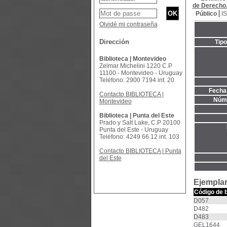
de Derecho.
Público
I
Olvidé mi contraseña
Dirección
Tip
Biblioteca | Montevideo
Zelmar Michelini 1220 C.P
11100 - Montevideo - Uruguay
Teléfono: 2900 7194 int. 20
Fecha 
Contacto BIBLIOTECA |
Núme
Montevideo
Biblioteca | Punta del Este
Prado y Salt Lake, C.P 20100
Punta del Este - Uruguay
Teléfono: 4249 66 12 int. 103
Contacto BIBLIOTECA | Punta
del Este
Ejemplar
Código de 
D057
D482
D483
GEL1644