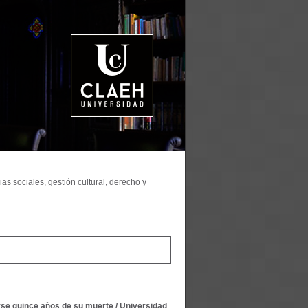
as sociales, gestión cultural, derecho y
rse quince años de su muerte
/
Universidad