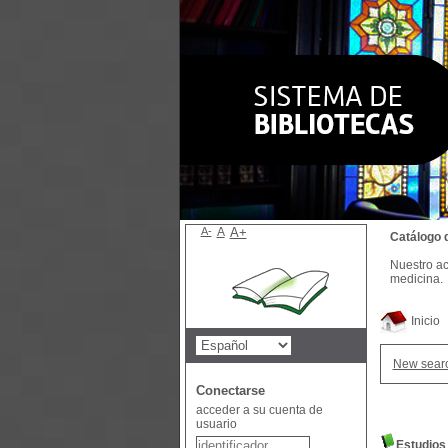
A-
A
A+
Catálogo 
Nuestro ac
medicina.
Inicio
New sear
Conectarse
acceder a su cuenta de
usuario
Estudios