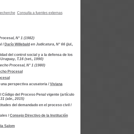
recherche
Consulta a fuentes externas
rocesal, N° 1 (1982)
l
/
Darío Willebald
en Judicatura, N° 66 (jul.,
dad del control social y a la defensa de los
Uruguay, T.16 (set., 1990)
echo Procesal, N° 1 (1980)
echo Procesal
ocesal
e una perspectiva acusatoria
/
Viviana
l Código del Proceso Penal vigente (artículo
31 (abr., 2015)
itudes del demandado en el proceso civil
/
iales
/
Consejo Directivo de la Institución
lia Salom