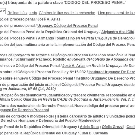
do(s) búsqueda de la palabra clave 'CODIGO DEL PROCESO PENAL'
Refinar búsqueda
Générer le flux rss de la recherche
Lien permanent de la 
go del proceso penal
/
José A. Arlas
go del proceso penal
/
Uruguay. Código del Proceso Penal
o del Proceso Penal de la República Oriental del Uruguay
/
Alejandro Abal Oliú
go del Proceso Penal
/
Armando Tommasino
en Revista Uruguaya de Derecho P
ción del juez multimateria ante la implementación del Código del Proceso Pena
ces del proyecto de reforma al Código del Proceso Penal con relación a la reali
humanos
/
Schurmann Pacheco, Rodolfo
en Revista del colegio de Abogados del 
 el nuevo Código del Proceso Penal
/
José A. Arlas
en Revista Uruguaya de Der
o sobre el Código del Proceso Penal Ley Nº 15.032
/
Instituto Uruguayo De Der
o sobre el nuevo Código del Proceso Penal
/
Instituto Uruguayo De Derecho Pr
 de preparación del juicio oral en el Código del Proceso Penal Uruguayo desd
o
en Judicatura, N° 66 (jul., 2019)
rticipación del denunciante, damnificado y tercero civilmente responsable en e
illiam Corujo Guardia
en Revista CADE de Doctrina & Jurisprudencia, Vol. 7, T. 
 Jornadas nacionales de Derecho Procesal. Nuevo código del proceso penal act
ruguayo De Derecho Procesal
sis de contexto y monitoreo del sistema carcelario de adultos y unidades polic
 Derechos Humanos y Defensoría del Pueblo (Montevideo)
o Penal de la República Oriental del Uruguay
/
Adela Reta
;
Ofelia Grezzi
;
Ceci
o penal de la República Oriental del Uruguay
/
Juan B. Carballa