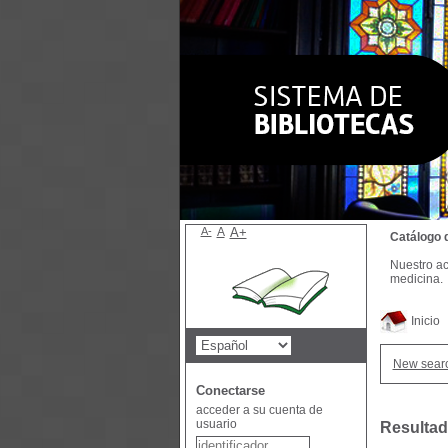
A-
A
A+
Catálogo 
Nuestro ac
medicina.
Inicio
New sear
Conectarse
acceder a su cuenta de
usuario
Resultad