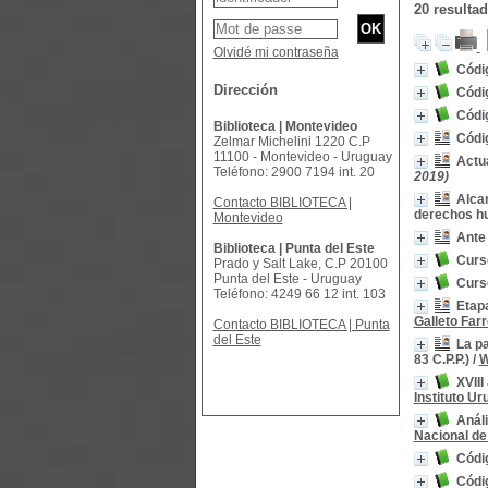
20 resulta
Olvidé mi contraseña
Códi
Dirección
Códi
Códig
Biblioteca | Montevideo
Códi
Zelmar Michelini 1220 C.P
11100 - Montevideo - Uruguay
Actua
Teléfono: 2900 7194 int. 20
2019)
Alcan
Contacto BIBLIOTECA |
derechos 
Montevideo
Ante
Biblioteca | Punta del Este
Curs
Prado y Salt Lake, C.P 20100
Punta del Este - Uruguay
Curs
Teléfono: 4249 66 12 int. 103
Etapa
Galleto Farr
Contacto BIBLIOTECA | Punta
del Este
La pa
83 C.P.P.)
/
W
XVIII
Instituto U
Análi
Nacional de
Códig
Códig