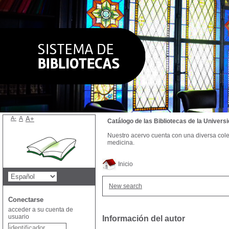
A-
A
A+
Catálogo de las Bibliotecas de la Univer
Nuestro acervo cuenta con una diversa colecc
medicina.
Inicio
New search
Conectarse
acceder a su cuenta de
usuario
Información del autor