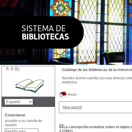
A-
A
A+
Catálogo de las Bibliotecas de la Univer
Nuestro acervo cuenta con una diversa colecc
medicina.
Inicio
New search
Conectarse
acceder a su cuenta de
usuario
La concepción evolutiva sobre el objeto
3 (1991)