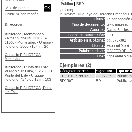
Público
ISBD
[artículo]
Olvidé mi contraseña
in
Revista Uruguaya de Derecho Procesal
>
Título :
La concepción e
Dirección
Tipo de documento:
texto impreso
Autores:
Dante Barrios d
Biblioteca | Montevideo
Fecha de publicación:
1991
Zelmar Michelini 1220 C.P
Artículo en la página:
pp. 373-382
11100 - Montevideo - Uruguay
Idioma :
Español (
spa
)
Teléfono: 2900 7194 int. 20
Palabras clave:
OBJETO DEL 
Contacto BIBLIOTECA |
Link:
https://biblio.
Montevideo
Ejemplares (2)
Biblioteca | Punta del Este
Código de barras
Signatura
Tipo de 
Prado y Salt Lake, C.P 20100
Punta del Este - Uruguay
GELRUDP1991/3
CAJA 296
Publicaci
Teléfono: 4249 66 12 int. 103
RD1507
RD
Publicaci
Contacto BIBLIOTECA | Punta
del Este