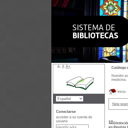
A-
A
A+
Catálogo 
Nuestro ac
medicina.
Inicio
New sear
Conectarse
acceder a su cuenta de
usuario
Distinció
en Revista 