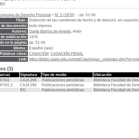
SBD
Uruguaya de Derecho Procesal
>
N° 2 (1976)
. - pp. 51-56
Título :
Distinción de las cuestiones de hecho y de derecho, en casación, 
o de documento:
texto impreso
Autores:
Dante Barrios de Angelis
, Autor
de publicación:
1976
ulo en la página:
pp. 51-56
Idioma :
Español (
spa
)
Palabras clave:
CASACIÓN
CASACIÓN PENAL
Link:
https://biblio.claeh.edu.uy/pmbClaeh/opac_css/index.php?lvl=no
es (3)
barras
Signatura
Tipo de medio
Ubicación
976/2
CAJA 296
Publicaciones periódicas
Biblioteca Facultad de De
76/2.2
CAJA 296
Publicaciones periódicas
Biblioteca Facultad de De
RD
Publicaciones periódicas
Biblioteca Facultad de De