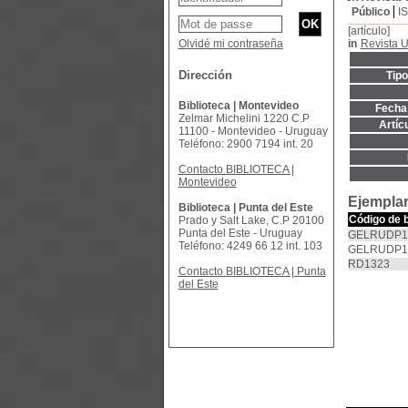
Público
I
[artículo]
Olvidé mi contraseña
in
Revista 
Dirección
Tip
Biblioteca | Montevideo
Fecha 
Zelmar Michelini 1220 C.P
Artíc
11100 - Montevideo - Uruguay
Teléfono: 2900 7194 int. 20
Contacto BIBLIOTECA |
Montevideo
Ejemplar
Biblioteca | Punta del Este
Código de 
Prado y Salt Lake, C.P 20100
Punta del Este - Uruguay
GELRUDP1
Teléfono: 4249 66 12 int. 103
GELRUDP19
RD1323
Contacto BIBLIOTECA | Punta
del Este