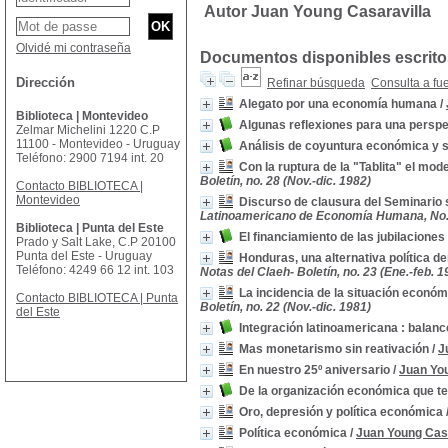
Autor Juan Young Casaravilla
Olvidé mi contraseña
Documentos disponibles escritos
Dirección
Refinar búsqueda
Consulta a fu
Alegato por una economía humana
/
Biblioteca | Montevideo
Algunas reflexiones para una perspe
Zelmar Michelini 1220 C.P
11100 - Montevideo - Uruguay
Análisis de coyuntura económica y s
Teléfono: 2900 7194 int. 20
Con la ruptura de la "Tablita" el mo
Boletín, no. 28 (Nov.-dic. 1982)
Contacto BIBLIOTECA |
Montevideo
Discurso de clausura del Seminario 
Latinoamericano de Economía Humana, No.
Biblioteca | Punta del Este
El financiamiento de las jubilacione
Prado y Salt Lake, C.P 20100
Punta del Este - Uruguay
Honduras, una alternativa política de
Teléfono: 4249 66 12 int. 103
Notas del Claeh- Boletín, no. 23 (Ene.-feb. 1
La incidencia de la situación económ
Contacto BIBLIOTECA | Punta
Boletín, no. 22 (Nov.-dic. 1981)
del Este
Integración latinoamericana : balan
Mas monetarismo sin reativación
/
J
En nuestro 25º aniversario
/
Juan You
De la organización económica que 
Oro, depresión y política económica
Política económica
/
Juan Young Casa