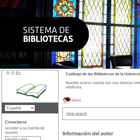
A-
A
A+
Catálogo de las Bibliotecas de la Univer
Nuestro acervo cuenta con una diversa colecc
medicina.
Inicio
New search
Conectarse
acceder a su cuenta de
usuario
Información del autor