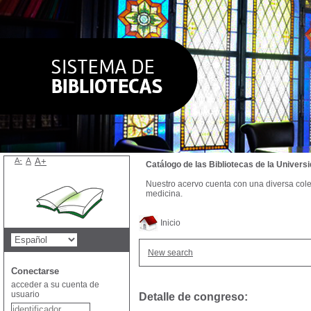
A-
A
A+
Catálogo de las Bibliotecas de la Univer
Nuestro acervo cuenta con una diversa colecc
medicina.
Inicio
New search
Conectarse
acceder a su cuenta de
usuario
Detalle de congreso: