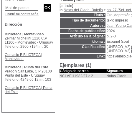
[artículo]
in
Notas del Claeh- Boletín
>
no. 27 (Set.-oct
Olvidé mi contraseña
Título :
Oro, depresión 
Tipo de documento:
texto impreso
Dirección
Autores:
Juan Young Cas
Fecha de publicación:
2024
Biblioteca | Montevideo
Artículo en la página:
p. 2-3
Zelmar Michelini 1220 C.P
Idioma :
Español (
spa
)
11100 - Montevideo - Uruguay
Teléfono: 2900 7194 int. 20
Clasificación:
[UNESCO_V2]
[UNESCO_V2]
Contacto BIBLIOTECA |
Link:
https://biblio.
Montevideo
Ejemplares (1)
Biblioteca | Punta del Este
Código de barras
Signatura
Prado y Salt Lake, C.P 20100
Punta del Este - Uruguay
NCLAEH1982/27 c.2
Notas Claeh
Teléfono: 4249 66 12 int. 103
Contacto BIBLIOTECA | Punta
del Este