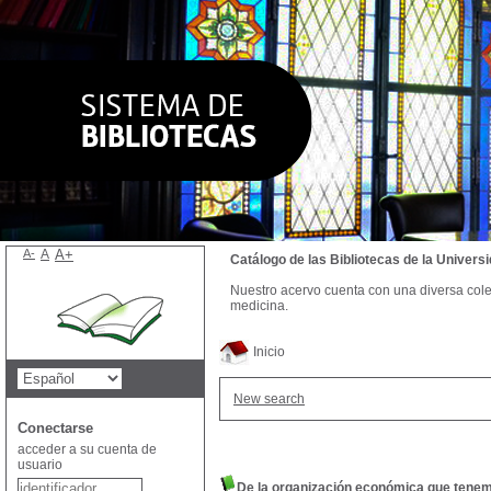
A-
A
A+
Catálogo de las Bibliotecas de la Univer
Nuestro acervo cuenta con una diversa colecc
medicina.
Inicio
New search
Conectarse
acceder a su cuenta de
usuario
De la organización económica que tene