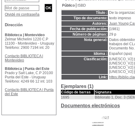
Público
ISBD
Título :
De la organiza
Olvidé mi contraseña
Tipo de documento:
texto impreso
Autores:
Juan Young Cas
Dirección
Fecha de publicación:
[1981]
Número de páginas:
29 p
Biblioteca | Montevideo
Zelmar Michelini 1220 C.P
Nota general:
Datos obtenido
11100 - Montevideo - Uruguay
trabajos del CL
Teléfono: 2900 7194 int. 20
Documento No. 3
Idioma :
Español (
spa
)
Contacto BIBLIOTECA |
Clasificación:
[UNESCO_V2]
Montevideo
[UNESCO_V2]
[UNESCO_V2]
Biblioteca | Punta del Este
[UNESCO_V2]
Prado y Salt Lake, C.P 20100
Punta del Este - Uruguay
Link:
https://biblio.
Teléfono: 4249 66 12 int. 103
Ejemplares (1)
Contacto BIBLIOTECA | Punta
Código de barras
Signatura
del Este
1695
Bibliorato 1, Doc. 3 (
Documentos electrónicos