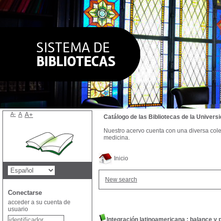
A-
A
A+
Catálogo de las Bibliotecas de la Univer
Nuestro acervo cuenta con una diversa colecc
medicina.
Inicio
New search
Conectarse
acceder a su cuenta de
usuario
Integración latinoamericana : balance y