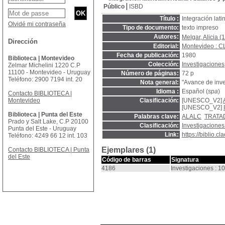
Público
ISBD
Título :
Integración lat
Olvidé mi contraseña
Tipo de documento:
texto impreso
Autores:
Melgar, Alicia (
Dirección
Editorial:
Montevideo : 
Fecha de publicación:
1980
Biblioteca | Montevideo
Colección:
Investigaciones
Zelmar Michelini 1220 C.P
11100 - Montevideo - Uruguay
Número de páginas:
72 p
Teléfono: 2900 7194 int. 20
Nota general:
"Avance de inve
Idioma :
Español (
spa
)
Contacto BIBLIOTECA |
Montevideo
Clasificación:
[UNESCO_V2]
[UNESCO_V2]
Biblioteca | Punta del Este
Palabras clave:
ALALC
TRATA
Prado y Salt Lake, C.P 20100
Clasificación:
Investigaciones
Punta del Este - Uruguay
Link:
https://biblio.
Teléfono: 4249 66 12 int. 103
Ejemplares (1)
Contacto BIBLIOTECA | Punta
del Este
Código de barras
Signatura
4186
Investigaciones : 10